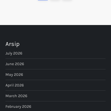
o
page
s
t
s
Arsip
p
July 2026
a
June 2026
May 2026
g
April 2026
i
March 2026
n
February 2026