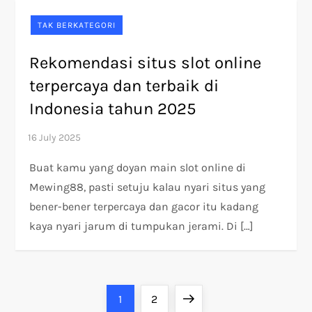
TAK BERKATEGORI
Rekomendasi situs slot online
terpercaya dan terbaik di
Indonesia tahun 2025
Buat kamu yang doyan main slot online di
Mewing88, pasti setuju kalau nyari situs yang
bener-bener terpercaya dan gacor itu kadang
kaya nyari jarum di tumpukan jerami. Di […]
P
Page
Page
Next
1
2