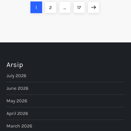
P
Page
Page
Page
Next
1
2
…
17
o
page
s
t
s
Arsip
p
July 2026
a
June 2026
May 2026
g
April 2026
i
March 2026