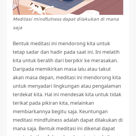
Meditasi mindfulness dapat dilakukan di mana
saja
Bentuk meditasi ini mendorong kita untuk
tetap sadar dan hadir pada saat ini. Ini melatih
kita untuk beralih dari berpikir ke merasakan.
Daripada memikirkan masa lalu atau takut
akan masa depan, meditasi ini mendorong kita
untuk menyadari lingkungan atau pengalaman
terdekat kita. Hal ini mendesak kita untuk tidak
terikat pada pikiran kita, melainkan
membiarkannya begitu saja. Keuntungan
meditasi mindfulness adalah dapat dilakukan di
mana saja. Bentuk meditasi ini dikenal dapat