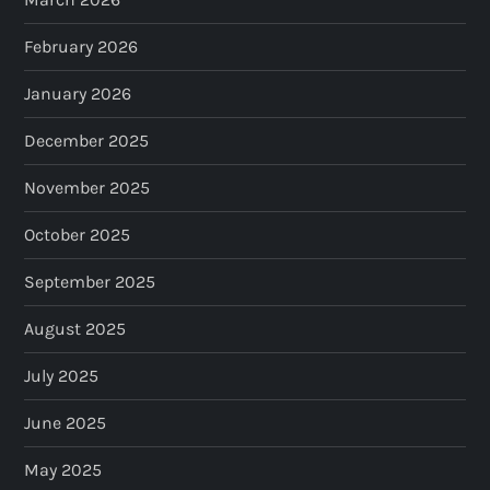
February 2026
January 2026
December 2025
November 2025
October 2025
September 2025
August 2025
July 2025
June 2025
May 2025