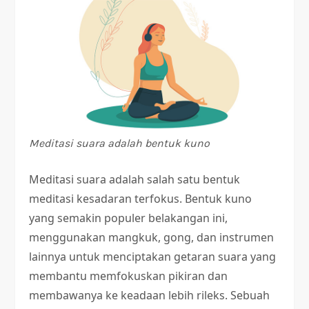
Meditasi suara adalah bentuk kuno
Meditasi suara adalah salah satu bentuk
meditasi kesadaran terfokus. Bentuk kuno
yang semakin populer belakangan ini,
menggunakan mangkuk, gong, dan instrumen
lainnya untuk menciptakan getaran suara yang
membantu memfokuskan pikiran dan
membawanya ke keadaan lebih rileks. Sebuah