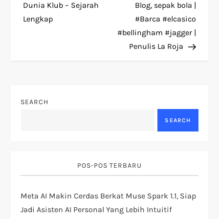
o
Dunia Klub – Sejarah
Blog, sepak bola |
Lengkap
#Barca #elcasico
s
#bellingham #jagger |
t
Penulis La Roja
n
a
SEARCH
v
SEARCH
i
g
POS-POS TERBARU
a
Meta AI Makin Cerdas Berkat Muse Spark 1.1, Siap
t
Jadi Asisten AI Personal Yang Lebih Intuitif