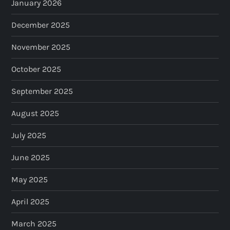
January 2026
December 2025
November 2025
October 2025
September 2025
August 2025
July 2025
June 2025
May 2025
April 2025
March 2025