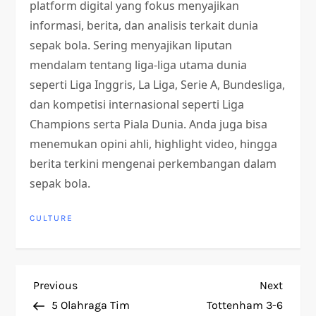
platform digital yang fokus menyajikan
informasi, berita, dan analisis terkait dunia
sepak bola. Sering menyajikan liputan
mendalam tentang liga-liga utama dunia
seperti Liga Inggris, La Liga, Serie A, Bundesliga,
dan kompetisi internasional seperti Liga
Champions serta Piala Dunia. Anda juga bisa
menemukan opini ahli, highlight video, hingga
berita terkini mengenai perkembangan dalam
sepak bola.
CULTURE
P
Previous
Next
Previous
Next
Post
Post
5 Olahraga Tim
Tottenham 3-6