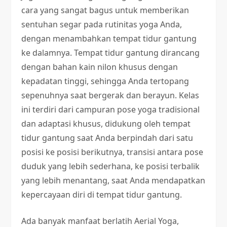
cara yang sangat bagus untuk memberikan
sentuhan segar pada rutinitas yoga Anda,
dengan menambahkan tempat tidur gantung
ke dalamnya. Tempat tidur gantung dirancang
dengan bahan kain nilon khusus dengan
kepadatan tinggi, sehingga Anda tertopang
sepenuhnya saat bergerak dan berayun. Kelas
ini terdiri dari campuran pose yoga tradisional
dan adaptasi khusus, didukung oleh tempat
tidur gantung saat Anda berpindah dari satu
posisi ke posisi berikutnya, transisi antara pose
duduk yang lebih sederhana, ke posisi terbalik
yang lebih menantang, saat Anda mendapatkan
kepercayaan diri di tempat tidur gantung.
Ada banyak manfaat berlatih Aerial Yoga,