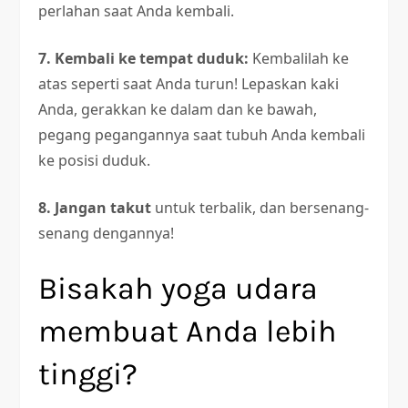
perlahan saat Anda kembali.
7. Kembali ke tempat duduk:
Kembalilah ke
atas seperti saat Anda turun! Lepaskan kaki
Anda, gerakkan ke dalam dan ke bawah,
pegang pegangannya saat tubuh Anda kembali
ke posisi duduk.
8. Jangan takut
untuk terbalik, dan bersenang-
senang dengannya!
Bisakah yoga udara
membuat Anda lebih
tinggi?