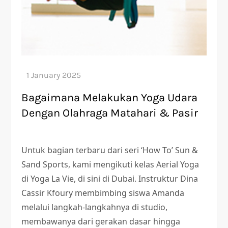
Bagaimana Melakukan Yoga Udara
Dengan Olahraga Matahari & Pasir
Untuk bagian terbaru dari seri ‘How To’ Sun &
Sand Sports, kami mengikuti kelas Aerial Yoga
di Yoga La Vie, di sini di Dubai. Instruktur Dina
Cassir Kfoury membimbing siswa Amanda
melalui langkah-langkahnya di studio,
membawanya dari gerakan dasar hingga