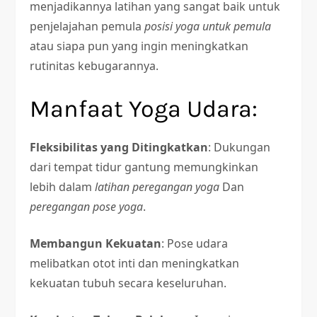
menjadikannya latihan yang sangat baik untuk
penjelajahan pemula
posisi yoga untuk pemula
atau siapa pun yang ingin meningkatkan
rutinitas kebugarannya.
Manfaat Yoga Udara:
Fleksibilitas yang Ditingkatkan
: Dukungan
dari tempat tidur gantung memungkinkan
lebih dalam
latihan peregangan yoga
Dan
peregangan pose yoga
.
Membangun Kekuatan
: Pose udara
melibatkan otot inti dan meningkatkan
kekuatan tubuh secara keseluruhan.