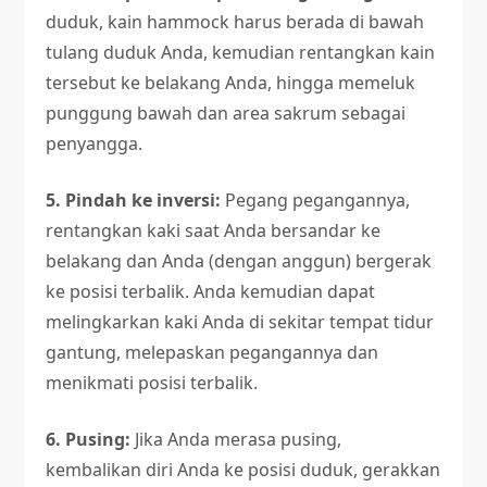
duduk, kain hammock harus berada di bawah
tulang duduk Anda, kemudian rentangkan kain
tersebut ke belakang Anda, hingga memeluk
punggung bawah dan area sakrum sebagai
penyangga.
5. Pindah ke inversi:
Pegang pegangannya,
rentangkan kaki saat Anda bersandar ke
belakang dan Anda (dengan anggun) bergerak
ke posisi terbalik. Anda kemudian dapat
melingkarkan kaki Anda di sekitar tempat tidur
gantung, melepaskan pegangannya dan
menikmati posisi terbalik.
6. Pusing:
Jika Anda merasa pusing,
kembalikan diri Anda ke posisi duduk, gerakkan