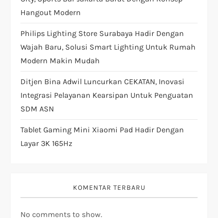
i
Hangout Modern
Philips Lighting Store Surabaya Hadir Dengan
o
Wajah Baru, Solusi Smart Lighting Untuk Rumah
n
Modern Makin Mudah
Ditjen Bina Adwil Luncurkan CEKATAN, Inovasi
Integrasi Pelayanan Kearsipan Untuk Penguatan
SDM ASN
Tablet Gaming Mini Xiaomi Pad Hadir Dengan
Layar 3K 165Hz
KOMENTAR TERBARU
No comments to show.