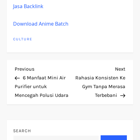
Jasa Backlink
Download Anime Batch
CULTURE
P
Previous
Next
Previous
Next
Post
Post
6 Manfaat Mini Air
Rahasia Konsisten Ke
o
Purifier untuk
Gym Tanpa Merasa
Mencegah Polusi Udara
Terbebani
s
t
n
SEARCH