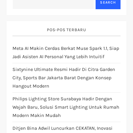
a
SEARCH
v
i
POS-POS TERBARU
g
Meta AI Makin Cerdas Berkat Muse Spark 1.1, Siap
Jadi Asisten AI Personal Yang Lebih Intuitif
a
Sixtynine Ultimate Resmi Hadir Di Citra Garden
t
City, Sports Bar Jakarta Barat Dengan Konsep
i
Hangout Modern
Philips Lighting Store Surabaya Hadir Dengan
o
Wajah Baru, Solusi Smart Lighting Untuk Rumah
n
Modern Makin Mudah
Ditjen Bina Adwil Luncurkan CEKATAN, Inovasi