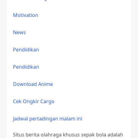
Motivation
News
Pendidikan
Pendidikan
Download Anime
Cek Ongkir Cargo
Jadwal pertadingan malam ini
Situs berita olahraga khusus sepak bola adalah