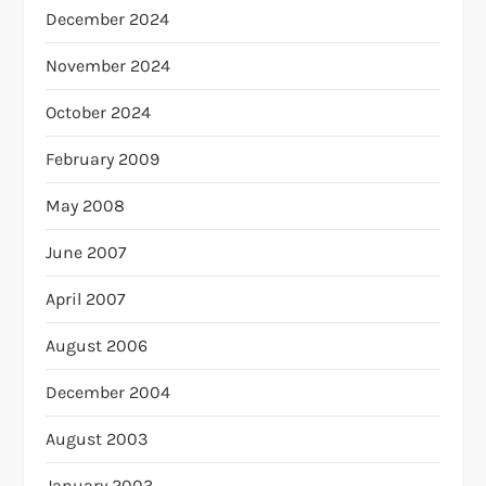
December 2024
November 2024
October 2024
February 2009
May 2008
June 2007
April 2007
August 2006
December 2004
August 2003
January 2003