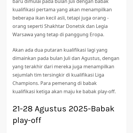
baru dimulai pada bulan Juli dengan babak
kualifikasi pertama yang akan menampilkan
beberapa ikan kecil asli, tetapi juga orang -
orang seperti Shakhtar Donetsk dan Legia
Warsawa yang tetap di panggung Eropa.
Akan ada dua putaran kualifikasi lagi yang
dimainkan pada bulan Juli dan Agustus, dengan
yang terakhir dari mereka juga menampilkan
sejumlah tim tersingkir di kualifikasi Liga
Champions. Para pemenang di babak
kualifikasi ketiga akan maju ke babak play-off.
21-28 Agustus 2025-Babak
play-off