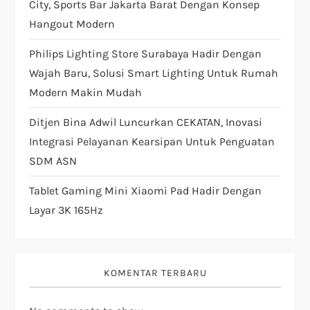
City, Sports Bar Jakarta Barat Dengan Konsep
i
Hangout Modern
Philips Lighting Store Surabaya Hadir Dengan
o
Wajah Baru, Solusi Smart Lighting Untuk Rumah
n
Modern Makin Mudah
Ditjen Bina Adwil Luncurkan CEKATAN, Inovasi
Integrasi Pelayanan Kearsipan Untuk Penguatan
SDM ASN
Tablet Gaming Mini Xiaomi Pad Hadir Dengan
Layar 3K 165Hz
KOMENTAR TERBARU