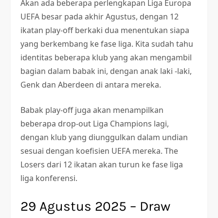
Akan ada beberapa perlengkapan Liga Europa
UEFA besar pada akhir Agustus, dengan 12
ikatan play-off berkaki dua menentukan siapa
yang berkembang ke fase liga. Kita sudah tahu
identitas beberapa klub yang akan mengambil
bagian dalam babak ini, dengan anak laki -laki,
Genk dan Aberdeen di antara mereka.
Babak play-off juga akan menampilkan
beberapa drop-out Liga Champions lagi,
dengan klub yang diunggulkan dalam undian
sesuai dengan koefisien UEFA mereka. The
Losers dari 12 ikatan akan turun ke fase liga
liga konferensi.
29 Agustus 2025 – Draw