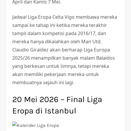
April dan Kamis 7 Mei.
Jadwal Liga Eropa Celta Vigo membawa mereka
sampai ke tahap ini ketika mereka terakhir
tampil dalam kompetisi pada 2016/17, dan
mereka hanya dikalahkan oleh Man Utd.
Claudio Giraldez akan berharap Liga Europa
2025/26 menampilkan banyak malam Balaidos
yang berkesan untuk timnya, tetapi mereka
akan memiliki pekerjaan mereka untuk
membuatnya sejauh ini lagi.
20 Mei 2026 – Final Liga
Eropa di Istanbul