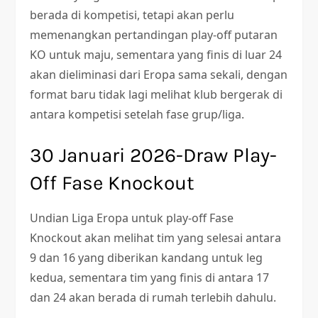
berada di kompetisi, tetapi akan perlu
memenangkan pertandingan play-off putaran
KO untuk maju, sementara yang finis di luar 24
akan dieliminasi dari Eropa sama sekali, dengan
format baru tidak lagi melihat klub bergerak di
antara kompetisi setelah fase grup/liga.
30 Januari 2026-Draw Play-
Off Fase Knockout
Undian Liga Eropa untuk play-off Fase
Knockout akan melihat tim yang selesai antara
9 dan 16 yang diberikan kandang untuk leg
kedua, sementara tim yang finis di antara 17
dan 24 akan berada di rumah terlebih dahulu.