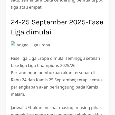
tiga atau empat.
24-25 September 2025-Fase
Liga dimulai
Fase liga Liga Eropa dimulai seminggu setelah
fase liga Liga Champions 2025/26.
Pertandingan pembukaan akan tersebar di
Rabu 24 dan Kamis 25 September, tetapi semua
perlengkapan akan berlangsung pada Kamis
malam.
Jadwal UEL akan melihat masing -masing pihak
memainkan enam pertandingan sebelum akhir