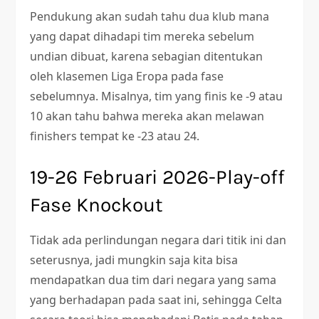
Pendukung akan sudah tahu dua klub mana
yang dapat dihadapi tim mereka sebelum
undian dibuat, karena sebagian ditentukan
oleh klasemen Liga Eropa pada fase
sebelumnya. Misalnya, tim yang finis ke -9 atau
10 akan tahu bahwa mereka akan melawan
finishers tempat ke -23 atau 24.
19-26 Februari 2026-Play-off
Fase Knockout
Tidak ada perlindungan negara dari titik ini dan
seterusnya, jadi mungkin saja kita bisa
mendapatkan dua tim dari negara yang sama
yang berhadapan pada saat ini, sehingga Celta