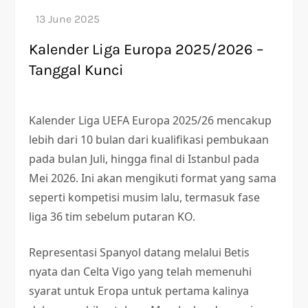
Kalender Liga Europa 2025/2026 –
Tanggal Kunci
Kalender Liga UEFA Europa 2025/26 mencakup
lebih dari 10 bulan dari kualifikasi pembukaan
pada bulan Juli, hingga final di Istanbul pada
Mei 2026. Ini akan mengikuti format yang sama
seperti kompetisi musim lalu, termasuk fase
liga 36 tim sebelum putaran KO.
Representasi Spanyol datang melalui Betis
nyata dan Celta Vigo yang telah memenuhi
syarat untuk Eropa untuk pertama kalinya