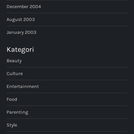
December 2004
August 2003
January 2003
Kategori
Beauty
Culture
Entertainment
Food
Parenting
Style