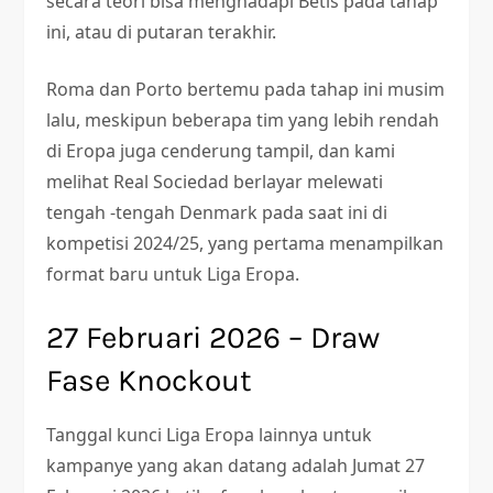
secara teori bisa menghadapi Betis pada tahap
ini, atau di putaran terakhir.
Roma dan Porto bertemu pada tahap ini musim
lalu, meskipun beberapa tim yang lebih rendah
di Eropa juga cenderung tampil, dan kami
melihat Real Sociedad berlayar melewati
tengah -tengah Denmark pada saat ini di
kompetisi 2024/25, yang pertama menampilkan
format baru untuk Liga Eropa.
27 Februari 2026 – Draw
Fase Knockout
Tanggal kunci Liga Eropa lainnya untuk
kampanye yang akan datang adalah Jumat 27