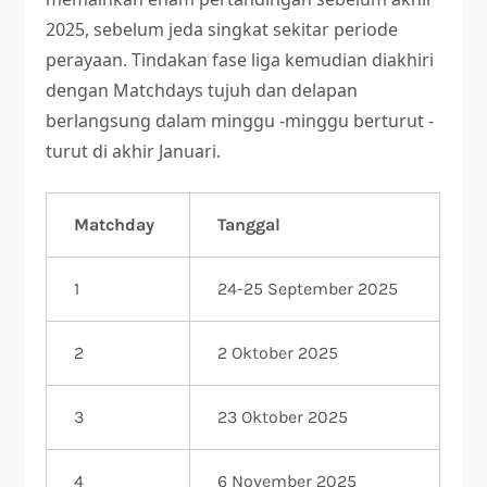
2025, sebelum jeda singkat sekitar periode
perayaan. Tindakan fase liga kemudian diakhiri
dengan Matchdays tujuh dan delapan
berlangsung dalam minggu -minggu berturut -
turut di akhir Januari.
Matchday
Tanggal
1
24-25 September 2025
2
2 Oktober 2025
3
23 Oktober 2025
4
6 November 2025