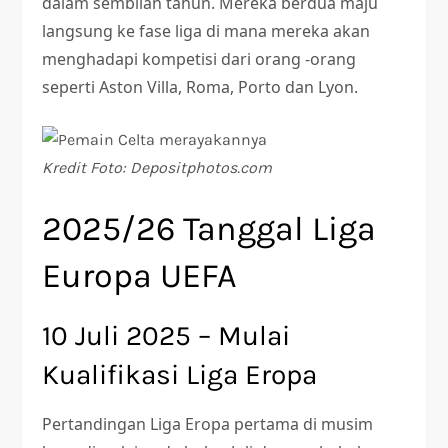
dalam sembilan tahun. Mereka berdua maju
langsung ke fase liga di mana mereka akan
menghadapi kompetisi dari orang -orang
seperti Aston Villa, Roma, Porto dan Lyon.
Kredit Foto: Depositphotos.com
2025/26 Tanggal Liga
Europa UEFA
10 Juli 2025 – Mulai
Kualifikasi Liga Eropa
Pertandingan Liga Eropa pertama di musim