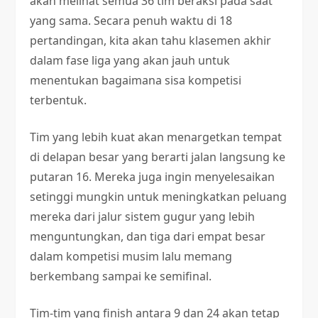
akan melihat semua 36 tim beraksi pada saat
yang sama. Secara penuh waktu di 18
pertandingan, kita akan tahu klasemen akhir
dalam fase liga yang akan jauh untuk
menentukan bagaimana sisa kompetisi
terbentuk.
Tim yang lebih kuat akan menargetkan tempat
di delapan besar yang berarti jalan langsung ke
putaran 16. Mereka juga ingin menyelesaikan
setinggi mungkin untuk meningkatkan peluang
mereka dari jalur sistem gugur yang lebih
menguntungkan, dan tiga dari empat besar
dalam kompetisi musim lalu memang
berkembang sampai ke semifinal.
Tim-tim yang finish antara 9 dan 24 akan tetap