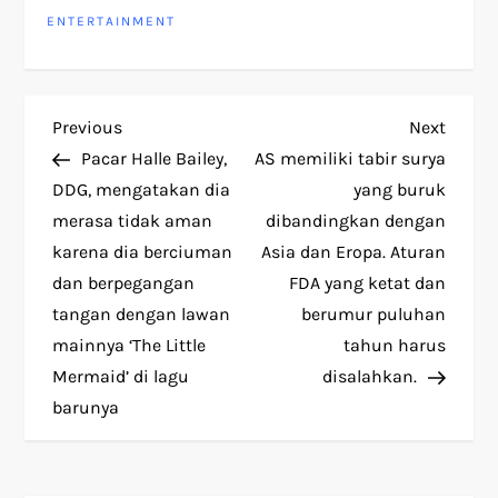
ENTERTAINMENT
P
Previous
Next
Previous
Next
Post
Post
Pacar Halle Bailey,
AS memiliki tabir surya
o
DDG, mengatakan dia
yang buruk
merasa tidak aman
dibandingkan dengan
s
karena dia berciuman
Asia dan Eropa. Aturan
t
dan berpegangan
FDA yang ketat dan
tangan dengan lawan
berumur puluhan
n
mainnya ‘The Little
tahun harus
Mermaid’ di lagu
disalahkan.
a
barunya
v