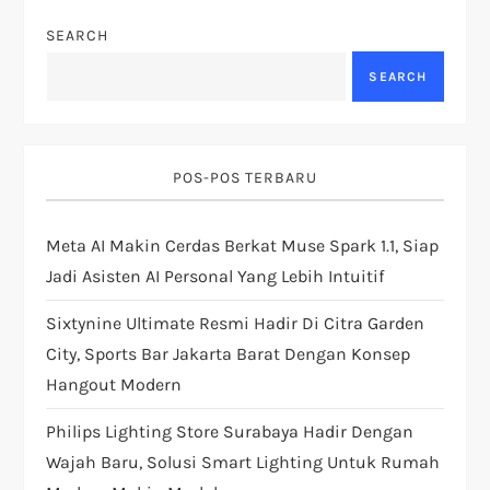
i
SEARCH
g
SEARCH
a
t
POS-POS TERBARU
i
Meta AI Makin Cerdas Berkat Muse Spark 1.1, Siap
o
Jadi Asisten AI Personal Yang Lebih Intuitif
n
Sixtynine Ultimate Resmi Hadir Di Citra Garden
City, Sports Bar Jakarta Barat Dengan Konsep
Hangout Modern
Philips Lighting Store Surabaya Hadir Dengan
Wajah Baru, Solusi Smart Lighting Untuk Rumah