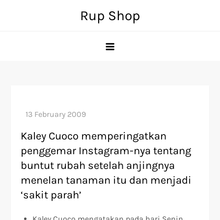
Skip
Rup Shop
to
content
Kaley Cuoco memperingatkan
penggemar Instagram-nya tentang
buntut rubah setelah anjingnya
menelan tanaman itu dan menjadi
‘sakit parah’
Kaley Cuoco mengatakan pada hari Senin