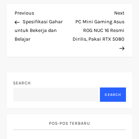
P
Previous
Next
Previous
Next
Post
Post
Spesifikasi Gahar
PC Mini Gaming Asus
o
untuk Bekerja dan
ROG NUC 16 Resmi
Belajar
Dirilis, Pakai RTX 5080
s
t
n
SEARCH
a
SEARCH
v
i
POS-POS TERBARU
g