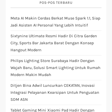
i
POS-POS TERBARU
g
Meta AI Makin Cerdas Berkat Muse Spark 1.1, Siap
Jadi Asisten AI Personal Yang Lebih Intuitif
a
Sixtynine Ultimate Resmi Hadir Di Citra Garden
t
City, Sports Bar Jakarta Barat Dengan Konsep
i
Hangout Modern
Philips Lighting Store Surabaya Hadir Dengan
o
Wajah Baru, Solusi Smart Lighting Untuk Rumah
n
Modern Makin Mudah
Ditjen Bina Adwil Luncurkan CEKATAN, Inovasi
Integrasi Pelayanan Kearsipan Untuk Penguatan
SDM ASN
Tablet Gaming Mini Xiaomi Pad Hadir Dengan