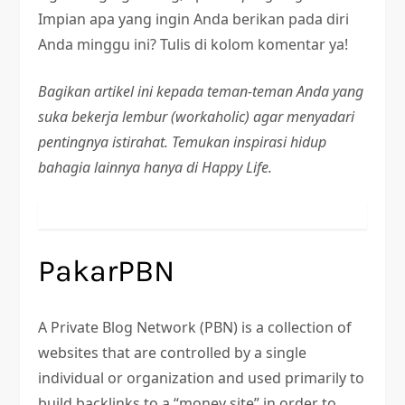
Impian apa yang ingin Anda berikan pada diri
Anda minggu ini? Tulis di kolom komentar ya!
Bagikan artikel ini kepada teman-teman Anda yang
suka bekerja lembur (workaholic) agar menyadari
pentingnya istirahat. Temukan inspirasi hidup
bahagia lainnya hanya di Happy Life.
N
PakarPBN
a
v
A Private Blog Network (PBN) is a collection of
websites that are controlled by a single
i
individual or organization and used primarily to
g
build backlinks to a “money site” in order to