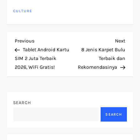
CULTURE
P
Previous
Next
Previous
Next
Post
Post
Tablet Android Kartu
8 Jenis Karpet Bulu
o
SIM 2 Juta Terbaik
Terbaik dan
2026, WiFi Gratis!
Rekomendasinya
s
t
n
SEARCH
a
SEARCH
v