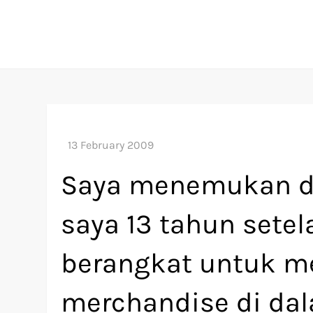
Skip
to
content
Saya menemukan da
saya 13 tahun setel
berangkat untuk m
merchandise di da