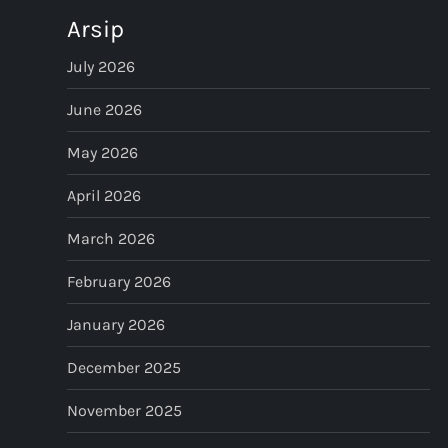
a
Arsip
v
July 2026
i
June 2026
g
May 2026
a
April 2026
t
March 2026
i
February 2026
January 2026
o
December 2025
n
November 2025