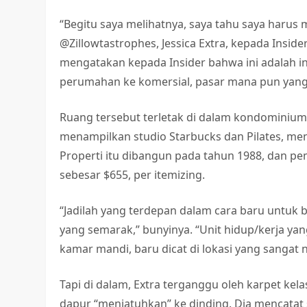
“Begitu saya melihatnya, saya tahu saya haru
@Zillowtastrophes, Jessica Extra, kepada Inside
mengatakan kepada Insider bahwa ini adalah in
perumahan ke komersial, pasar mana pun yang 
Ruang tersebut terletak di dalam kondominiu
menampilkan studio Starbucks dan Pilates, menu
Properti itu dibangun pada tahun 1988, dan p
sebesar $655, per itemizing.
“Jadilah yang terdepan dalam cara baru untuk bek
yang semarak,” bunyinya. “Unit hidup/kerja yang
kamar mandi, baru dicat di lokasi yang sangat
Tapi di dalam, Extra terganggu oleh karpet kela
dapur “menjatuhkan” ke dinding. Dia mencatat