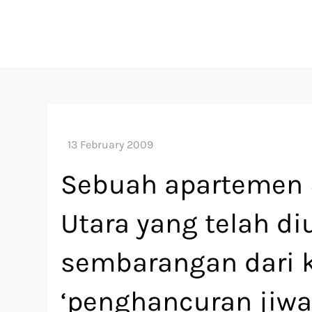
Skip
to
content
Sebuah apartemen $
Utara yang telah d
sembarangan dari k
‘penghancuran jiwa’