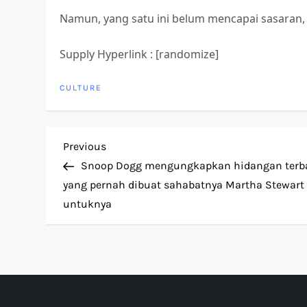
Namun, yang satu ini belum mencapai sasaran, 
Supply Hyperlink : [randomize]
CULTURE
P
Previous
Previous
Post
Snoop Dogg mengungkapkan hidangan terb
o
yang pernah dibuat sahabatnya Martha Stewart
untuknya
s
t
n