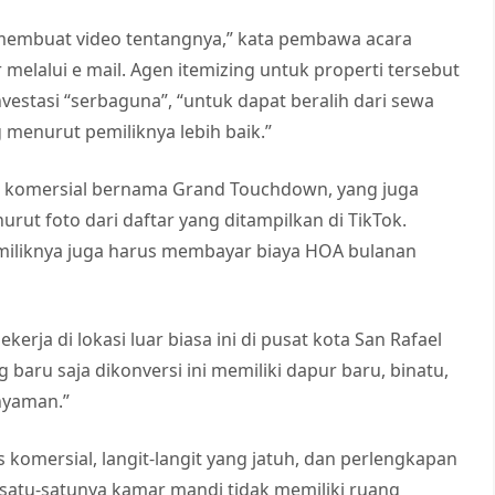
s membuat video tentangnya,” kata pembawa acara
r melalui e mail. Agen itemizing untuk properti tersebut
vestasi “serbaguna”, “untuk dapat beralih dari sewa
menurut pemiliknya lebih baik.”
m komersial bernama Grand Touchdown, yang juga
rut foto dari daftar yang ditampilkan di TikTok.
emiliknya juga harus membayar biaya HOA bulanan
erja di lokasi luar biasa ini di pusat kota San Rafael
 baru saja dikonversi ini memiliki dapur baru, binatu,
 nyaman.”
s komersial, langit-langit yang jatuh, dan perlengkapan
 satu-satunya kamar mandi tidak memiliki ruang