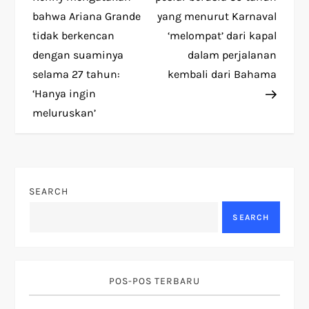
t
bahwa Ariana Grande
yang menurut Karnaval
tidak berkencan
‘melompat’ dari kapal
n
dengan suaminya
dalam perjalanan
selama 27 tahun:
kembali dari Bahama
a
‘Hanya ingin
v
meluruskan’
i
g
SEARCH
a
SEARCH
t
i
POS-POS TERBARU