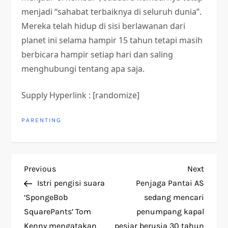
menjadi “sahabat terbaiknya di seluruh dunia”.
Mereka telah hidup di sisi berlawanan dari
planet ini selama hampir 15 tahun tetapi masih
berbicara hampir setiap hari dan saling
menghubungi tentang apa saja.
Supply Hyperlink : [randomize]
PARENTING
P
Previous
Next
Previous
Next
Post
Post
Istri pengisi suara
Penjaga Pantai AS
o
‘SpongeBob
sedang mencari
SquarePants’ Tom
penumpang kapal
s
Kenny mengatakan
pesiar berusia 30 tahun