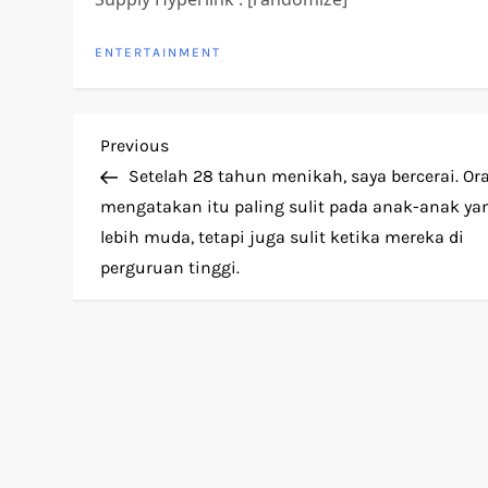
ENTERTAINMENT
P
Previous
Previous
Post
Setelah 28 tahun menikah, saya bercerai. Or
o
mengatakan itu paling sulit pada anak-anak ya
lebih muda, tetapi juga sulit ketika mereka di
s
perguruan tinggi.
t
n
a
v