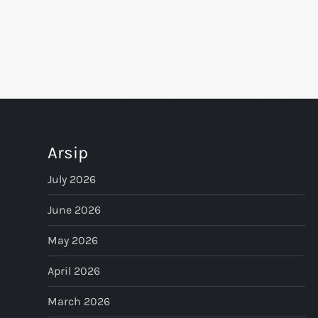
i
g
a
t
i
Arsip
o
July 2026
n
June 2026
May 2026
April 2026
March 2026