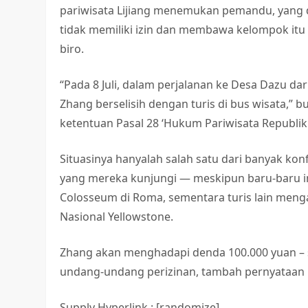
pariwisata Lijiang menemukan pemandu, yang 
tidak memiliki izin dan membawa kelompok itu 
biro.
“Pada 8 Juli, dalam perjalanan ke Desa Dazu da
Zhang berselisih dengan turis di bus wisata,” 
ketentuan Pasal 28 ‘Hukum Pariwisata Republik
Situasinya hanyalah salah satu dari banyak kon
yang mereka kunjungi — meskipun baru-baru ini
Colosseum di Roma, sementara turis lain menga
Nasional Yellowstone.
Zhang akan menghadapi denda 100.000 yuan – s
undang-undang perizinan, tambah pernyataan b
Supply Hyperlink : [randomize]