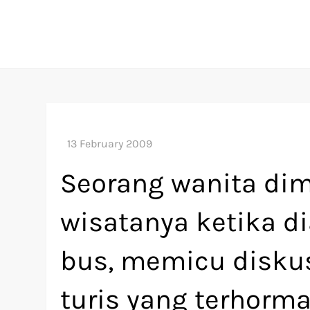
Skip
to
content
Seorang wanita di
wisatanya ketika di
bus, memicu diskus
turis yang terhorma