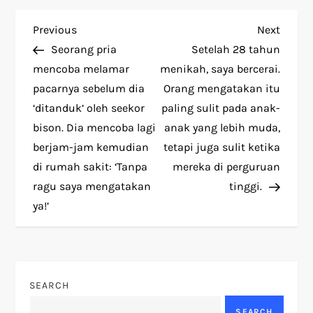
P
Previous
Next
Previous
Next
Post
Post
Seorang pria
Setelah 28 tahun
o
mencoba melamar
menikah, saya bercerai.
pacarnya sebelum dia
Orang mengatakan itu
s
‘ditanduk’ oleh seekor
paling sulit pada anak-
t
bison. Dia mencoba lagi
anak yang lebih muda,
berjam-jam kemudian
tetapi juga sulit ketika
n
di rumah sakit: ‘Tanpa
mereka di perguruan
ragu saya mengatakan
tinggi.
a
ya!’
v
i
SEARCH
g
SEARCH