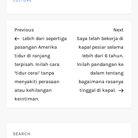
CULTURE
P
Previous
Next
Previous
Next
Post
Post
Lebih dari sepertiga
Saya telah bekerja di
o
pasangan Amerika
kapal pesiar selama
tidur di ranjang
lebih dari 6 tahun.
s
terpisah. Inilah cara
Inilah pandangan ke
t
‘tidur cerai’ tanpa
dalam tentang
menyakiti perasaan
bagaimana rasanya
n
atau kehilangan
tinggal di kapal.
keintiman.
a
v
i
SEARCH