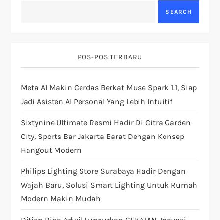
g
SEARCH
a
t
POS-POS TERBARU
i
Meta AI Makin Cerdas Berkat Muse Spark 1.1, Siap
Jadi Asisten AI Personal Yang Lebih Intuitif
o
Sixtynine Ultimate Resmi Hadir Di Citra Garden
n
City, Sports Bar Jakarta Barat Dengan Konsep
Hangout Modern
Philips Lighting Store Surabaya Hadir Dengan
Wajah Baru, Solusi Smart Lighting Untuk Rumah
Modern Makin Mudah
Ditjen Bina Adwil Luncurkan CEKATAN, Inovasi