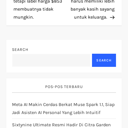
tetapi label harga $853
harus memiliki lebih
n
membuatnya tidak
banyak kasih sayang
mungkin.
untuk keluarga.
a
v
i
SEARCH
g
SEARCH
a
t
POS-POS TERBARU
i
Meta AI Makin Cerdas Berkat Muse Spark 1.1, Siap
Jadi Asisten AI Personal Yang Lebih Intuitif
o
Sixtynine Ultimate Resmi Hadir Di Citra Garden