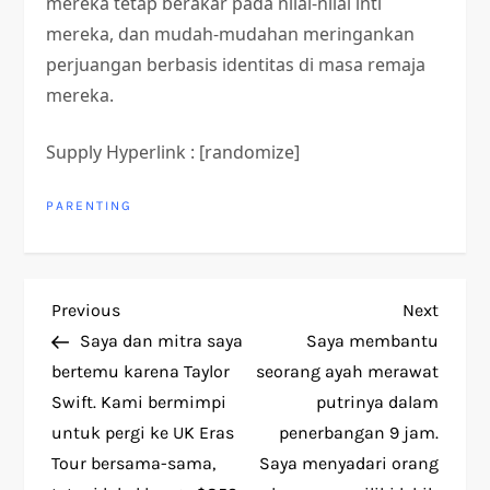
mereka tetap berakar pada nilai-nilai inti
mereka, dan mudah-mudahan meringankan
perjuangan berbasis identitas di masa remaja
mereka.
Supply Hyperlink : [randomize]
PARENTING
P
Previous
Next
Previous
Next
Post
Post
Saya dan mitra saya
Saya membantu
o
bertemu karena Taylor
seorang ayah merawat
Swift. Kami bermimpi
putrinya dalam
s
untuk pergi ke UK Eras
penerbangan 9 jam.
t
Tour bersama-sama,
Saya menyadari orang