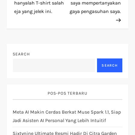
t
hanyalah T-shirt salah
saya mempertanyakan
eja yang jelek ini.
gaya pengasuhan saya.
n
a
v
SEARCH
i
SEARCH
g
a
POS-POS TERBARU
t
Meta AI Makin Cerdas Berkat Muse Spark 1.1, Siap
i
Jadi Asisten AI Personal Yang Lebih Intuitif
o
Sixtynine Ultimate Resmi Hadir Di Citra Garden