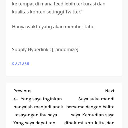
ke tempat di mana feed lebih terkurasi dan
kualitas konten setinggi Twitter.”
Hanya waktu yang akan memberitahu.
Supply Hyperlink : [randomize]
CULTURE
P
Previous
Next
Previous
Next
Post
Post
Yang saya inginkan
Saya suka mandi
o
hanyalah menjadi anak
bersama dengan balita
kesayangan ibu saya.
saya. Kemudian saya
s
Yang saya dapatkan
dihakimi untuk itu, dan